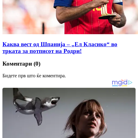
Каква вест од Шпанија – „Ел Класико“ во
трката за потписот на Родри!
Коментари (0)
Бидете прв што ќе коментира.