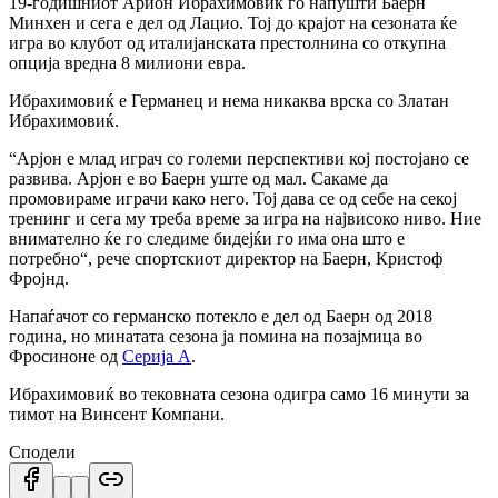
19-годишниот Арион Ибрахимовиќ го напушти Баерн
Минхен и сега е дел од Лацио. Тој до крајот на сезоната ќе
игра во клубот од италијанската престолнина со откупна
опција вредна 8 милиони евра.
Ибрахимовиќ е Германец и нема никаква врска со Златан
Ибрахимовиќ.
“Арјон е млад играч со големи перспективи кој постојано се
развива. Арјон е во Баерн уште од мал. Сакаме да
промовираме играчи како него. Тој дава се од себе на секој
тренинг и сега му треба време за игра на највисоко ниво. Ние
внимателно ќе го следиме бидејќи го има она што е
потребно“, рече спортскиот директор на Баерн, Кристоф
Фројнд.
Напаѓачот со германско потекло е дел од Баерн од 2018
година, но минатата сезона ја помина на позајмица во
Фросиноне од
Серија А
.
Ибрахимовиќ во тековната сезона одигра само 16 минути за
тимот на Винсент Компани.
Сподели