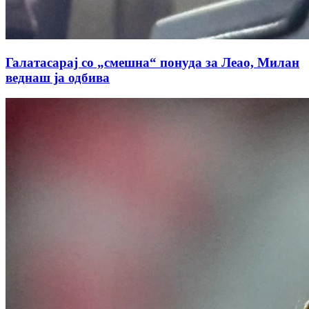
Галатасарај со „смешна“ понуда за Леао, Милан
веднаш ја одбива