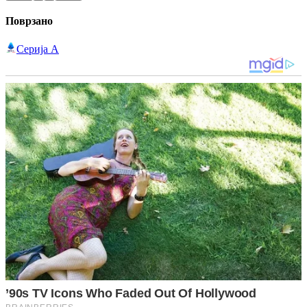
Поврзано
Серија А