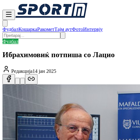
Фудбал
Кошарка
Ракомет
Тајм аут
Фото
Интервју
Фудбал
Ибрахимовиќ потпиша со Лацио
Редакција
14 јан 2025