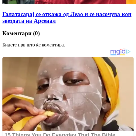
Галатасарај се откажа од Леао и се насочува кон
ѕвездата на Арсенал
Коментари (0)
Бидете прв што ќе коментира.