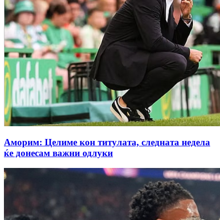
Аморим: Целиме кон титулата, следната недела
ќе донесам важни одлуки