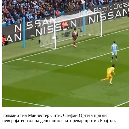
Голманот на Манчестер Сити, Стефан Ортега прими
неверојатен гол на денешниот натпревар против Брајтон.