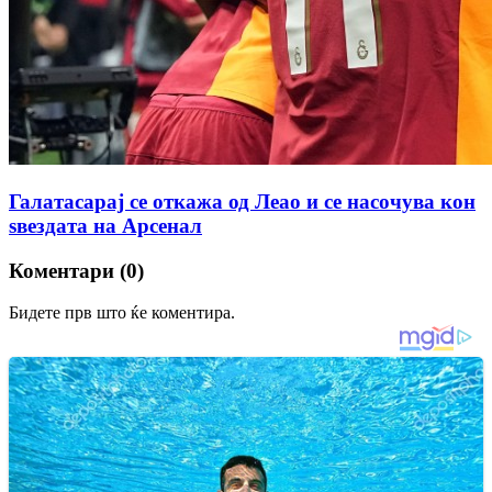
Галатасарај се откажа од Леао и се насочува кон
ѕвездата на Арсенал
Коментари (0)
Бидете прв што ќе коментира.