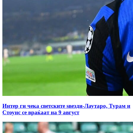
Интер ги чека светските ѕвезди-Лаутаро, Турам и
Стоунс се враќаат на 9 август