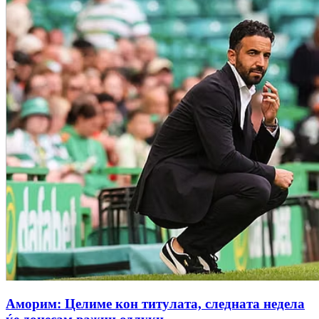
Аморим: Целиме кон титулата, следната недела