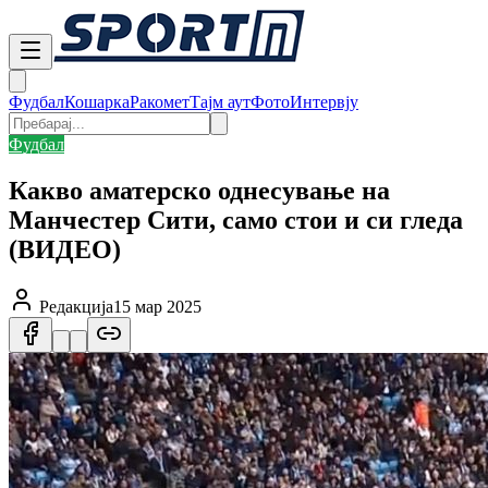
Фудбал
Кошарка
Ракомет
Тајм аут
Фото
Интервју
Фудбал
Какво аматерско однесување на
Манчестер Сити, само стои и си гледа
(ВИДЕО)
Редакција
15 мар 2025