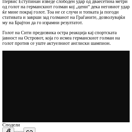
Первис Еступинан изведе слободен удар од дваесетина метри
од голот на германскиот голман кој „цени“ дека неговиот удар
ќе мине покрај голот.
Тоа не се случи и топката ја погоди
стативата и заврши зад голманот на Граѓаните, дозволувајќи
му на Брајтон да го израмни резултатот.
Голот на Сити предизвика остра реакција кај спортската
јавност на Островот, која го исмеа германскиот голман на
голот против се уште актуелниот англиски шампион.
Сподели