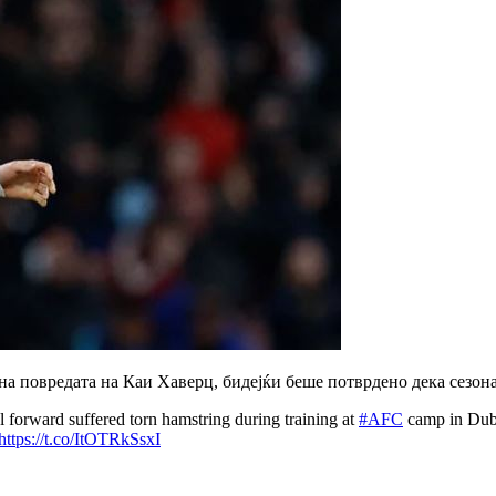
на повредата на Каи Хаверц, бидејќи беше потврдено дека сезона
l forward suffered torn hamstring during training at
#AFC
camp in Duba
https://t.co/ItOTRkSsxI