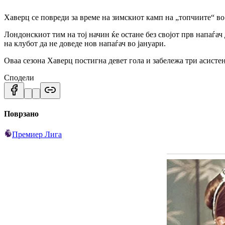
Хаверц се повреди за време на зимскиот камп на „топчиите“ во
Лондонскиот тим на тој начин ќе остане без својот прв напаѓач 
на клубот да не доведе нов напаѓач во јануари.
Оваа сезона Хаверц постигна девет гола и забележа три асисте
Сподели
Поврзано
Премиер Лига