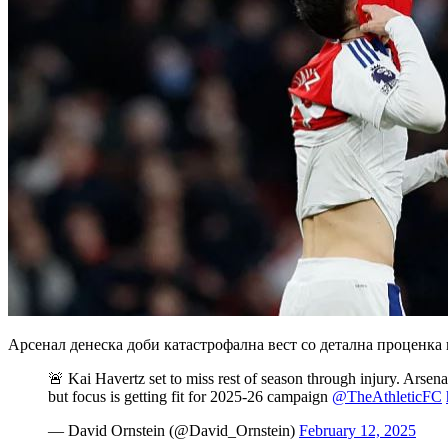
Арсенал денеска доби катастрофална вест со детална проценка 
🚨 Kai Havertz set to miss rest of season through injury. Arsena
but focus is getting fit for 2025-26 campaign
@TheAthleticFC
— David Ornstein (@David_Ornstein)
February 12, 2025