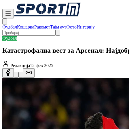
Фудбал
Кошарка
Ракомет
Тајм аут
Фото
Интервју
Фудбал
Катастрофална вест за Арсенал: Најдоб
Редакција
12 фев 2025