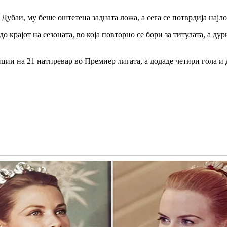
 Дубаи, му беше оштетена задната ложа, а сега се потврдија нај
до крајот на сезоната, во која повторно се бори за титулата, а д
нции на 21 натпревар во Премиер лигата, а додаде четири гола 