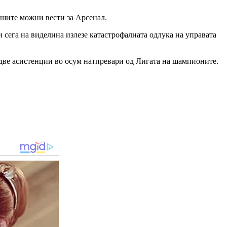
лошите можни вести за Арсенал.
ури сега на виделина излезе катастрофалната одлука на управата
и две асистенции во осум натпревари од Лигата на шампионите.