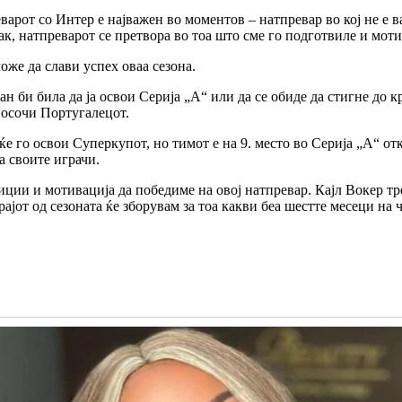
арот со Интер е најважен во моментов – натпревар во кој не е ва
ак, натпреварот се претвора во тоа што сме го подготвиле и мотив
же да слави успех оваа сезона.
ан би била да ја освои Серија „А“ или да се обиде да стигне до
 посочи Португалецот.
 го освои Суперкупот, но тимот е на 9. место во Серија „А“ отка
на своите играчи.
ии и мотивација да победиме на овој натпревар. Кајл Вокер трен
рајот од сезоната ќе зборувам за тоа какви беа шестте месеци на 