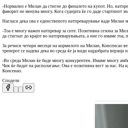
-Нормално е Милан да стигне до финалето на купот. Но, натпрев
фаворит не менува многу. Кога судијата ќе го даде стартниот зн
Нагласи дека ова е единственото натпреварување каде Милан мо
-Тоа е многу важен натпревар за сите. Позитивна сезона за Мил
да стигнат до крајот во натпреварувањата, а ние го имаме тоа,
За речиси четири месеци на кормилото на Милан, Консеисао веќе
тренерот се надева дека во среда ќе ја види најдобрата верзија 
-Во среда Милан ќе биде многу конкурентен. Имаме многу амбиц
Чик ќе бидат на располагање. Ова е позитивна вест за нас. На к
Консеиао.
Сподели