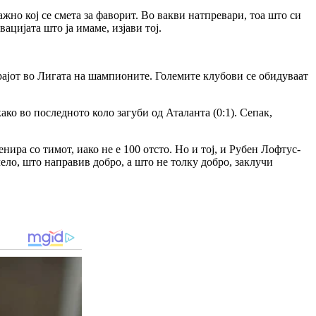
жно кој се смета за фаворит. Во вакви натпревари, тоа што си
ацијата што ја имаме, изјави тој.
 крајот во Лигата на шампионите. Големите клубови се обидуваат
ко во последното коло загуби од Аталанта (0:1). Сепак,
ира со тимот, иако не е 100 отсто. Но и тој, и Рубен Лофтус-
чело, што направив добро, а што не толку добро, заклучи