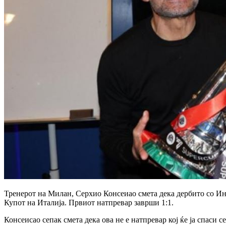
Тренерот на Милан, Серхио Консеиао смета дека дербито со Инт
Купот на Италија. Првиот натпревар заврши 1:1.
Консеисао сепак смета дека ова не е натпревар кој ќе ја спаси с