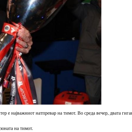
ер е најважниот натпревар на тимот. Во среда вечер, двата гиг
езоната на тимот.