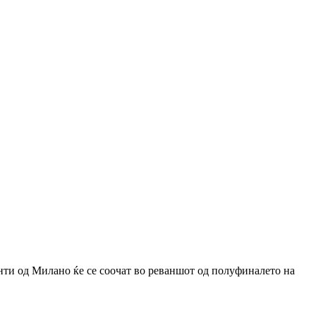
анти од Милано ќе се соочат во реваншот од полуфиналето на