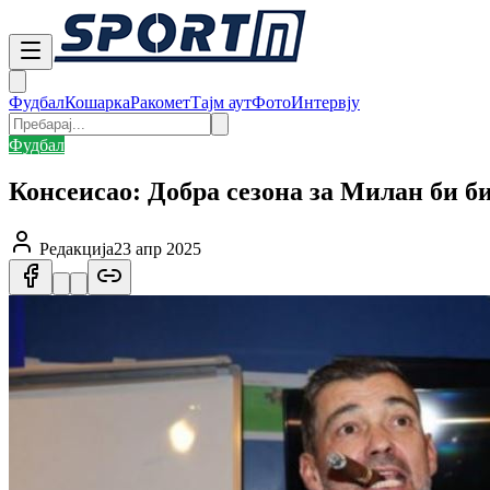
Фудбал
Кошарка
Ракомет
Тајм аут
Фото
Интервју
Фудбал
Консеисао: Добра сезона за Милан би б
Редакција
23 апр 2025