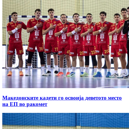
Македонските кадети го освоија деветото место
на ЕП во ракомет