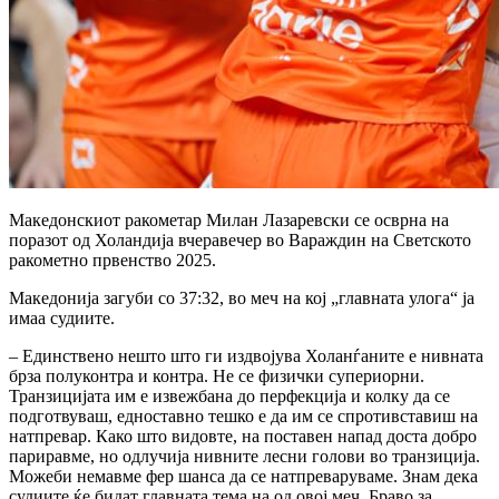
Македонскиот ракометар Милан Лазаревски се осврна на
поразот од Холандија вчеравечер во Вараждин на Светското
ракометно првенство 2025.
Македонија загуби со 37:32, во меч на кој „главната улога“ ја
имаа судиите.
– Единствено нешто што ги издвојува Холанѓаните е нивната
брза полуконтра и контра. Не се физички супериорни.
Транзицијата им е извежбана до перфекција и колку да се
подготвуваш, едноставно тешко е да им се спротивставиш на
натпревар. Како што видовте, на поставен напад доста добро
париравме, но одлучија нивните лесни голови во транзиција.
Можеби немавме фер шанса да се натпреваруваме. Знам дека
судиите ќе бидат главната тема на од овој меч. Браво за