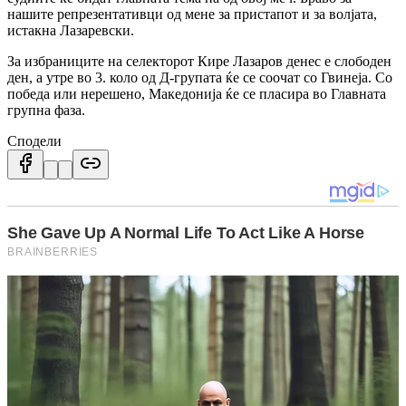
нашите репрезентативци од мене за пристапот и за волјата,
истакна Лазаревски.
За избраниците на селекторот Кире Лазаров денес е слободен
ден, а утре во 3. коло од Д-групата ќе се соочат со Гвинеја. Со
победа или нерешено, Македонија ќе се пласира во Главната
групна фаза.
Сподели