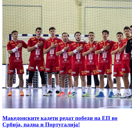
Македонските кадети редат победи на ЕП во
Србија, падна и Португалија!