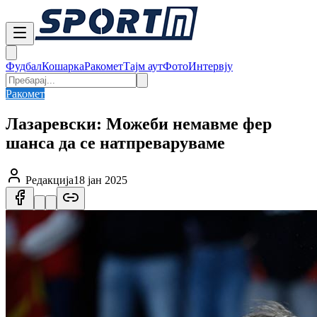
Фудбал
Кошарка
Ракомет
Тајм аут
Фото
Интервју
Ракомет
Лазаревски: Можеби немавме фер
шанса да се натпреваруваме
Редакција
18 јан 2025