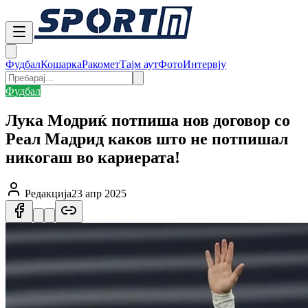
Фудбал
Кошарка
Ракомет
Тајм аут
Фото
Интервју
Фудбал
Лука Модриќ потпиша нов договор со
Реал Мадрид каков што не потпишал
никогаш во кариерата!
Редакција
23 апр 2025