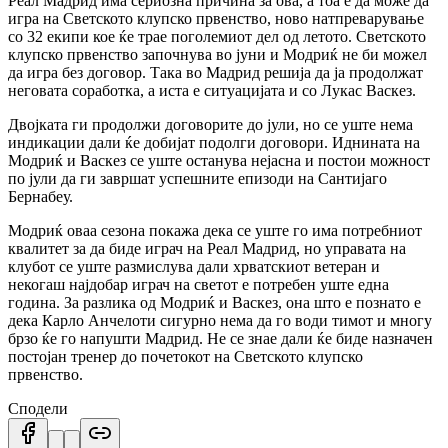
Реал Мадрид има сериозна причина за ова, а тоа е да може да
игра на Светското клупско првенство, ново натпреварување
со 32 екипи кое ќе трае поголемиот дел од летото.
Светското
клупско првенство започнува во јуни и Модриќ не би можел
да игра без договор.
Така во Мадрид решија да ја продолжат
неговата соработка, а иста е ситуацијата и со Лукас Васкез.
Двојката ги продолжи договорите до јули, но се уште нема
индикации дали ќе добијат подолги договори.
Иднината на
Модриќ и Васкез се уште останува нејасна и постои можност
по јули да ги завршат успешните епизоди на Сантијаго
Бернабеу.
Модриќ оваа сезона покажа дека се уште го има потребниот
квалитет за да биде играч на Реал Мадрид, но управата на
клубот се уште размислува дали хрватскиот ветеран и
некогаш најдобар играч на светот е потребен уште една
година.
За разлика од Модриќ и Васкез, она што е познато е
дека Карло Анчелоти сигурно нема да го води тимот и многу
брзо ќе го напушти Мадрид.
Не се знае дали ќе биде назначен
постојан тренер до почетокот на Светското клупско
првенство.
Сподели