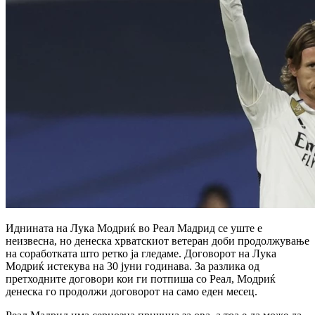
Иднината на Лука Модриќ во Реал Мадрид се уште е
неизвесна, но денеска хрватскиот ветеран доби продолжување
на соработката што ретко ја гледаме.
Договорот на Лука
Модриќ истекува на 30 јуни годинава.
За разлика од
претходните договори кои ги потпиша со Реал, Модриќ
денеска го продолжи договорот на само еден месец.