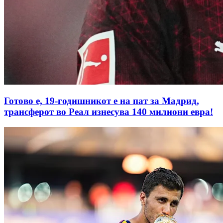
Готово е, 19-годишникот е на пат за Мадрид,
трансферот во Реал изнесува 140 милиони евра!