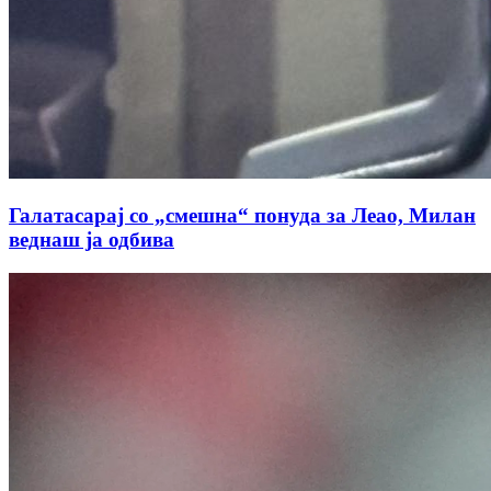
Галатасарај со „смешна“ понуда за Леао, Милан
веднаш ја одбива