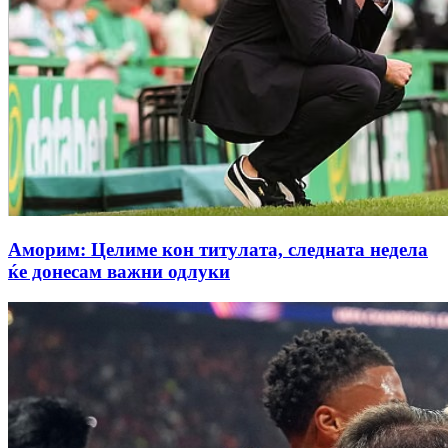
Аморим: Целиме кон титулата, следната недела
ќе донесам важни одлуки