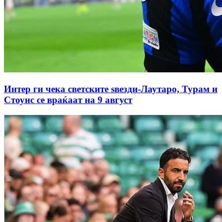
Интер ги чека светските ѕвезди-Лаутаро, Турам и
Стоунс се враќаат на 9 август