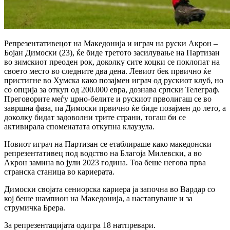
Репрезентативецот на Македонија и играч на руски Акрон –
Бојан Димоски (23), ќе биде третото засилување на Партизан
во зимскиот преоден рок, доколку сите коцки се поклопат на
своето место во следните два дена.
Левиот бек првично ќе
пристигне во Хумска како позајмен играч од рускиот клуб, но
со опција за откуп од 200.000 евра, дознава српски Телеграф.
Преговорите меѓу црно-белите и рускиот прволигаш се во
завршна фаза, па Димоски првично ќе биде позајмен до лето, а
доколку бидат задоволни трите страни, тогаш би се
активирала споменатата откупна клаузула.
Новиот играч на Партизан се етаблираше како македонски
репрезентативец под водство на Благоја Милевски, а во
Акрон замина во јули 2023 година. Тоа беше негова прва
странска станица во кариерата.
Димоски својата сениорска кариера ја започна во Вардар со
кој беше шампион на Македонија, а настапуваше и за
струмичка Брера.
За репрезентацијата одигра 18 натпревари.