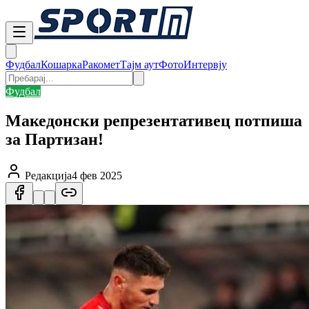
Фудбал
Кошарка
Ракомет
Тајм аут
Фото
Интервју
Фудбал
Македонски репрезентативец потпиша
за Партизан!
Редакција
4 фев 2025