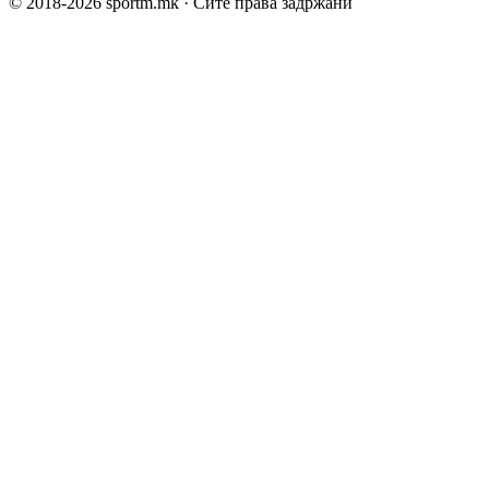
© 2018-
2026
sportm.mk · Сите права задржани