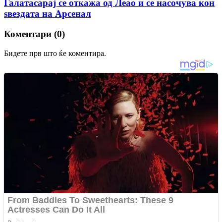
Галатасарај се откажа од Леао и се насочува кон
ѕвездата на Арсенал
Коментари (0)
Бидете прв што ќе коментира.