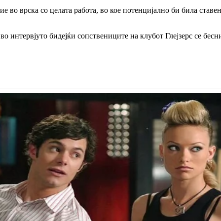
 во врска со целата работа, во кое потенцијално би била ставена
 во интервјуто бидејќи сопствениците на клубот Глејзерс се бес