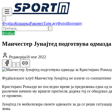
Фудбал
Кошарка
Ракомет
Тајм аут
Фото
Интервју
Фудбал
Манчестер Јунајтед подготвува одмазда
Редакција
16 ное 2022
Фудбалскиот клуб Манчестер Јунајтед не излезе со соопштение 
Кристијано Роналдо во последно време ја предизвика една од на
различни начини му вршеле притисок додека тој се обидувал да
се промени.
Јунајтед ги мобилизира своите адвокати за да се реши ситуациј
зима.