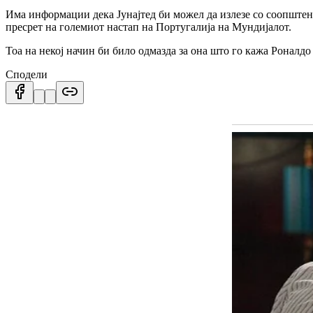
Има информации дека Јунајтед би можел да излезе со соопштение
пресрет на големиот настап на Португалија на Мундијалот.
Тоа на некој начин би било одмазда за она што го кажа Роналдо
Сподели