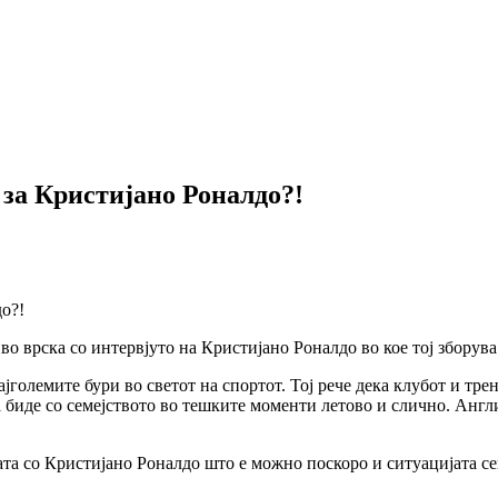
 за Кристијано Роналдо?!
во врска со интервјуто на Кристијано Роналдо во кое тој зборув
јголемите бури во светот на спортот. Тој рече дека клубот и тре
 биде со семејството во тешките моменти летово и слично. Англи
ата со Кристијано Роналдо што е можно поскоро и ситуацијата сег