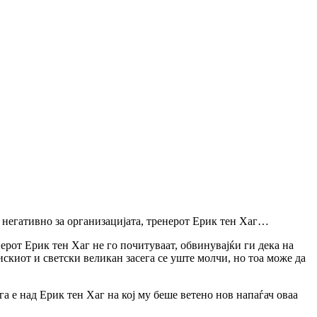
а негативно за организацијата, тренерот Ерик тен Хаг…
нерот Ерик тен Хаг не го почитуваат, обвинувајќи ги дека на
скиот и светски великан засега се уште молчи, но тоа може да
а е над Ерик тен Хаг на кој му беше ветено нов напаѓач оваа