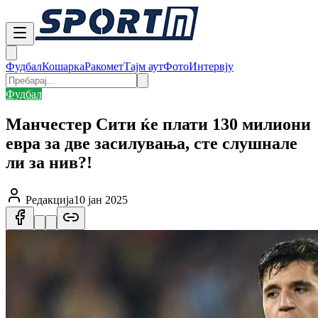
Фудбал
Кошарка
Ракомет
Тајм аут
Фото
Интервју
Фудбал
Манчестер Сити ќе плати 130 милиони
евра за две засилувања, сте слушнале
ли за нив?!
Редакција
10 јан 2025