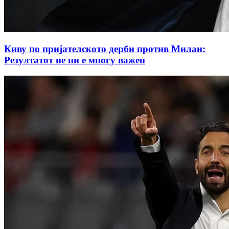
Киву по пријателското дерби против Милан:
Резултатот не ни е многу важен