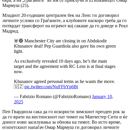
евра, а на „граѓаните“ ќе им се приклучи и Египќанецот Омар
Мармуш (25).
Младиот 20-годишен централен бек на Ленс ги договорил
личните услови со Граѓаните, а клубовите наскоро треба да го
потврдат трансферот на играчот кој сакаше да го доведе и Реал
Мадрид.
🚨🔵 Manchester City are closing in on Abdukodir
Khusanov deal! Pep Guardiola also gave his own green
light.
As exclusively revealed 10 days ago, he’s the main
target and the agreement with RC Lens is at final stages
now.
Khusanov agreed personal terms as he wants the move.
🇺🇿
pic.twitter.com/NuFFbYp6Bt
— Fabrizio Romano (@FabrizioRomano)
January 10,
2025
Пеп Гвардиола сака да го искористи зимскиот преоден рок за
да го врати на вистинскиот пат тимот на Манчестер Сити и ќе
донесе нови засилувања за обнова на тимот.
Во исто време,
египетскиот напаѓач Омар Мармуш ги договорил личните