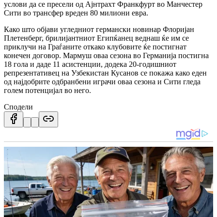
услови да се пресели од Ајнтрахт Франкфурт во Манчестер
Сити во трансфер вреден 80 милиони евра.
Како што објави угледниот германски новинар Флоријан
Плетенберг, брилијантниот Египќанец веднаш ќе им се
приклучи на Граѓаните откако клубовите ќе постигнат
конечен договор.
Мармуш оваа сезона во Германија постигна
18 гола и даде 11 асистенции, додека 20-годишниот
репрезентативец на Узбекистан Кусанов се покажа како еден
од најдобрите одбранбени играчи оваа сезона и Сити гледа
голем потенцијал во него.
Сподели