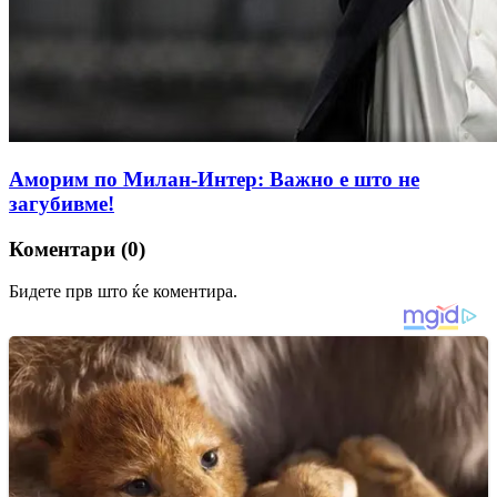
Аморим по Милан-Интер: Важно е што не
загубивме!
Коментари (0)
Бидете прв што ќе коментира.