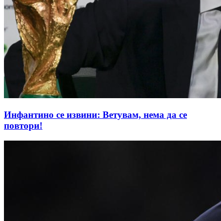
Инфантино се извини: Ветувам, нема да се
повтори!