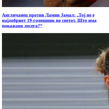
Англичанец против Ламин Јамал: „Тој не е
најдобриот 19-годишник во светот. Што има
покажано досега?“