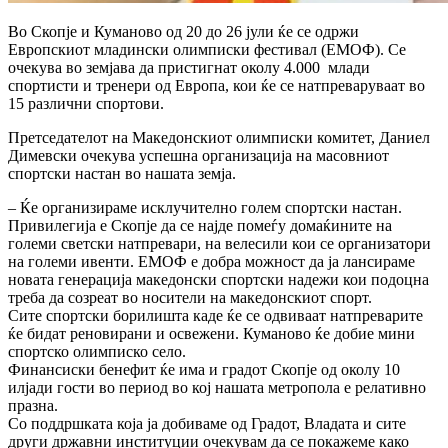
Во Скопје и Куманово од 20 до 26 јули ќе се одржи
Европскиот младински олимписки фестивал (ЕМОФ). Се
очекува во земјава да пристигнат околу 4.000 млади
спортисти и тренери од Европа, кои ќе се натпреваруваат во
15 различни спортови.
Претседателот на Македонскиот олимписки комитет, Даниел
Димевски очекува успешна организација на масовниот
спортски настан во нашата земја.
– Ќе организираме исклучително голем спортски настан.
Привилегија е Скопје да се најде помеѓу домаќините на
големи светски натпревари, на велесили кои се организатори
на големи ивенти. ЕМОФ е добра можност да ја лансираме
новата генерација македонски спортски надежи кои подоцна
треба да созреат во носители на македонскиот спорт.
Сите спортски борилишта каде ќе се одвиваат натпреварите
ќе бидат реновирани и освежени. Куманово ќе добие мини
спортско олимписко село.
Финансиски бенефит ќе има и градот Скопје од околу 10
илјади гости во период во кој нашата метропола е релативно
празна.
Со поддршката која ја добиваме од Градот, Владата и сите
други државни институции очекувам да се покажеме како