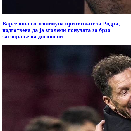
Барселона го зголемува притисокот за Родри,
подготвена да ја зголеми понудата за брзо
затворање на договорот