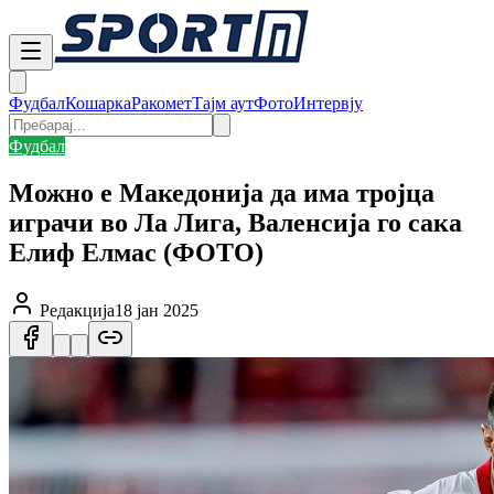
Фудбал
Кошарка
Ракомет
Тајм аут
Фото
Интервју
Фудбал
Можно е Македонија да има тројца
играчи во Ла Лига, Валенсија го сака
Елиф Елмас (ФОТО)
Редакција
18 јан 2025