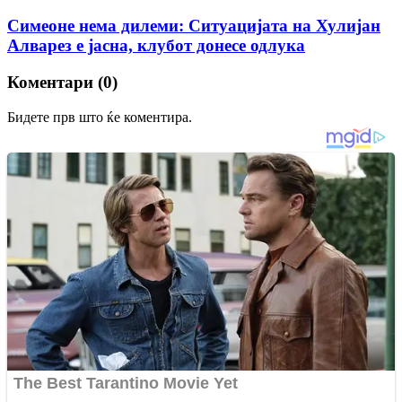
Симеоне нема дилеми: Ситуацијата на Хулијан
Алварез е јасна, клубот донесе одлука
Коментари (0)
Бидете прв што ќе коментира.