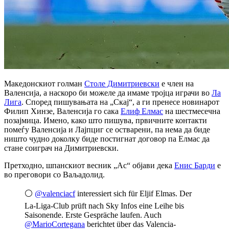
Македонскиот голман
Столе Димитриевски
е член на
Валенсија, а наскоро би можеле да имаме тројца играчи во
Ла
Лига
. Според пишувањата на „Скај“, а ги пренесе новинарот
Филип Хинзе, Валенсија го сака
Елиф Елмас
на шестмесечна
позајмица. Имено, како што пишува, првичните контакти
помеѓу Валенсија и Лајпциг се остварени, па нема да биде
ништо чудно доколку биде постигнат договор па Елмас да
стане соиграч на Димитриевски.
Претходно, шпанскиот весник „Ас“ објави дека
Енис Барди
е
во преговори со Ваљадолид.
⚪️
@valenciacf
interessiert sich für Eljif Elmas. Der
La-Liga-Club prüft nach Sky Infos eine Leihe bis
Saisonende. Erste Gespräche laufen. Auch
@MarioCortegana
berichtet über das Valencia-