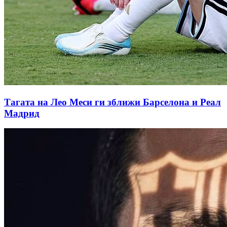
Тагата на Лео Меси ги зближи Барселона и Реал
Мадрид