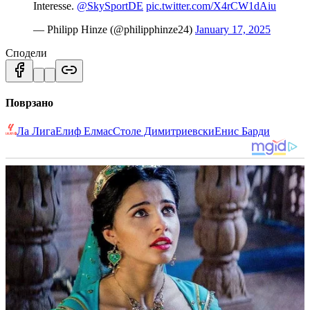
Interesse.
@SkySportDE
pic.twitter.com/X4rCW1dAiu
— Philipp Hinze (@philipphinze24)
January 17, 2025
Сподели
Поврзано
Ла Лига
Елиф Елмас
Столе Димитриевски
Енис Барди