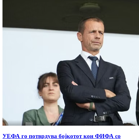
УЕФА го потврдува бојкотот кон ФИФА со