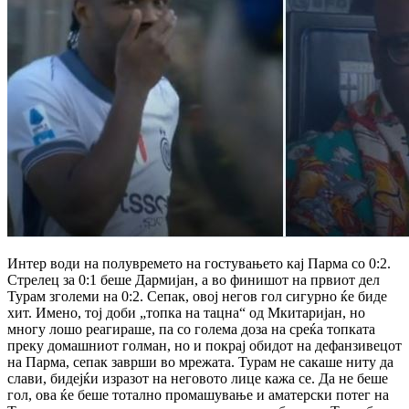
Интер води на полувремето на гостувањето кај Парма со 0:2.
Стрелец за 0:1 беше Дармијан, а во финишот на првиот дел
Турам зголеми на 0:2. Сепак, овој негов гол сигурно ќе биде
хит. Имено, тој доби „топка на тацна“ од Мкитаријан, но
многу лошо реагираше, па со голема доза на среќа топката
преку домашниот голман, но и покрај обидот на дефанзивецот
на Парма, сепак заврши во мрежата. Турам не сакаше ниту да
слави, бидејќи изразот на неговото лице кажа се. Да не беше
гол, ова ќе беше тотално промашување и аматерски потег на