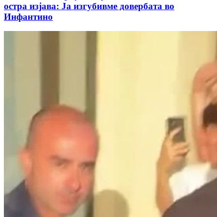
остра изјава: Ја изгубивме довербата во
Инфантино