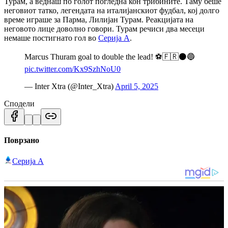
Турам, а веднаш по голот погледна кон трибините. Таму беше
неговиот татко, легендата на италијанскиот фудбал, кој долго
време играше за Парма, Лилијан Турам. Реакцијата на
неговото лице доволно говори. Турам речиси два месеци
немаше постигнато гол во
Серија А
.
Marcus Thuram goal to double the lead! ⚽️🇫🇷⚫️🔵
pic.twitter.com/Kx9SzhNoU0
— Inter Xtra (@Inter_Xtra)
April 5, 2025
Сподели
Поврзано
Серија А