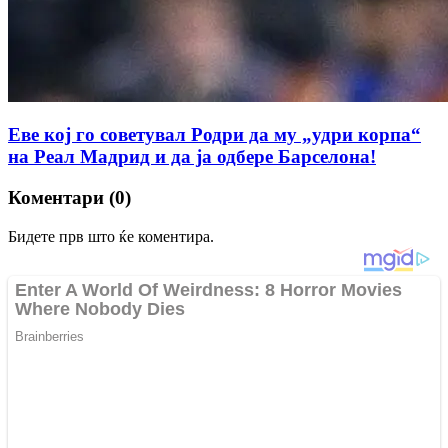
Еве кој го советувал Родри да му „удри корпа“
на Реал Мадрид и да ја одбере Барселона!
Коментари (0)
Бидете прв што ќе коментира.