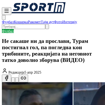
Фудбал
Кошарка
Ракомет
Тајм аут
Фото
Интервју
Фудбал
Не сакаше ни да прослави, Турам
постигнал гол, па погледна кон
трибините, реакцијата на неговиот
татко доволно зборува (ВИДЕО)
Редакција
5 апр 2025