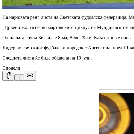
На најновата ранг-листа на Светската фудбалска федерација, Ма
„Црвено-жолтите“ во мартовскиот циклус на Мундијалските кв
Од нашата група Белгија е 8-ма, Велс 29-ти, Казахстан се наоѓа 
Лидер во светскиот фудбалски поредок е Аргентина, пред Шпаниј
Следната листа ќе биде објавена на 10 јули.
Сподели