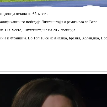
кедонија остана на 67. место.
алификации го победија Лихтенштајн и ремизираа со Велс.
на 113. место, Лихтенштајн е на 205. позиција.
а и Франција. Во Топ 10 се и: Англија, Бразил, Холандија, Порт