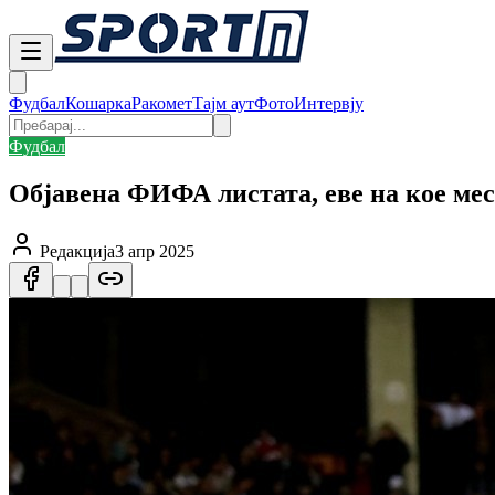
Фудбал
Кошарка
Ракомет
Тајм аут
Фото
Интервју
Фудбал
Објавена ФИФА листата, еве на кое мес
Редакција
3 апр 2025