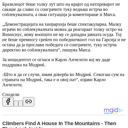
Бразилецот беше толку лут што на крајот од натпреварот не
сакаше да слави со соиграчите туку веднаш истрча во
соблекувалната, а оваа ситуација ја коментираше и Marca.
„Демонстрацијата на хиерархија беше спектакуларна. Малку
играчи во соблекувалната можеа да реагираат толку остро на
Винисиус, кому воопшто не му се допадна јавната осуда. Тој
не беше премногу среќен по победничкиот гол на Гарсија и не
остана да ја прослави победата со соиграчите, туку истрча
директно во соблекувалната“, пишува Marca.
За инцидентот се огласи и Карло Анчелоти кој му даде
поддршка на Модриќ.
-Што и да се случи, имам доверба во Модриќ. Секогаш сум на
страната на Модриќ, така е и овој пат“, изјави Карло
Анчелоти.
Сподели