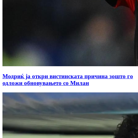
Модриќ ја откри вистинската причина зошто го
одложи обновувањето со Милан