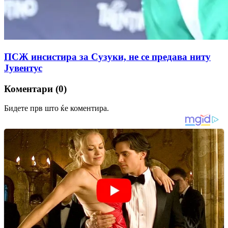
ПСЖ инсистира за Сузуки, не се предава ниту
Јувентус
Коментари (0)
Бидете прв што ќе коментира.