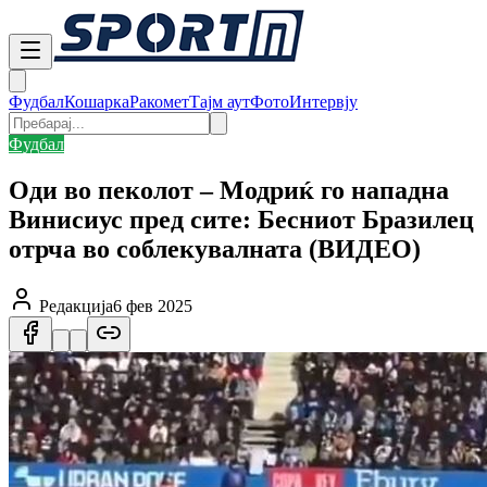
Фудбал
Кошарка
Ракомет
Тајм аут
Фото
Интервју
Фудбал
Оди во пеколот – Модриќ го нападна
Винисиус пред сите: Бесниот Бразилец
отрча во соблекувалната (ВИДЕО)
Редакција
6 фев 2025