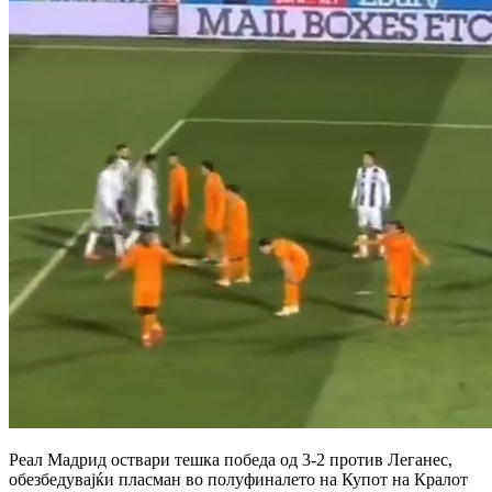
Реал Мадрид оствари тешка победа од 3-2 против Леганес,
обезбедувајќи пласман во полуфиналето на Купот на Кралот