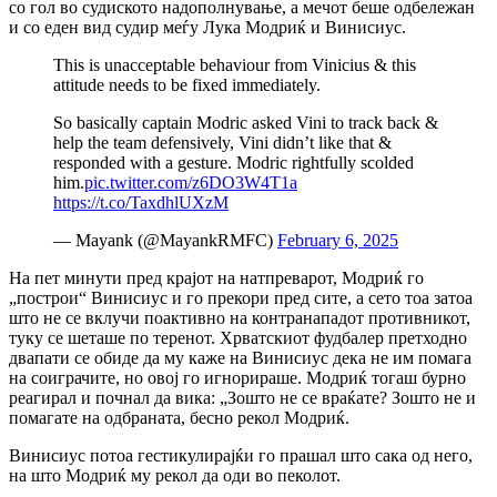
со гол во судиското надополнување, а мечот беше одбележан
и со еден вид судир меѓу Лука Модриќ и Винисиус.
This is unacceptable behaviour from Vinicius & this
attitude needs to be fixed immediately.
So basically captain Modric asked Vini to track back &
help the team defensively, Vini didn’t like that &
responded with a gesture. Modric rightfully scolded
him.
pic.twitter.com/z6DO3W4T1a
https://t.co/TaxdhlUXzM
— Mayank (@MayankRMFC)
February 6, 2025
На пет минути пред крајот на натпреварот, Модриќ го
„построи“ Винисиус и го прекори пред сите, а сето тоа затоа
што не се вклучи поактивно на контранападот противникот,
туку се шеташе по теренот.
Хрватскиот фудбалер претходно
двапати се обиде да му каже на Винисиус дека не им помага
на соиграчите, но овој го игнорираше.
Модриќ тогаш бурно
реагирал и почнал да вика:
„Зошто не се враќате? Зошто не и
помагате на одбраната, бесно рекол Модриќ.
Винисиус потоа гестикулирајќи го прашал што сака од него,
на што Модриќ му рекол да оди во пеколот.