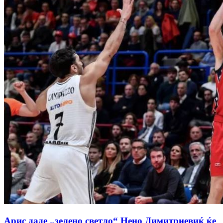
Арис даде „зелено светло“ Нено Димитриевиќ ќе