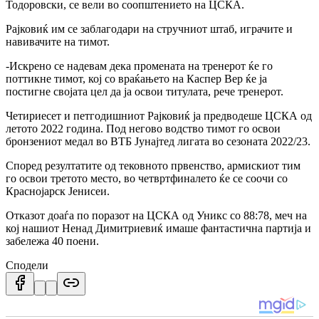
Тодоровски, се вели во соопштението на ЦСКА.
Рајковиќ им се заблагодари на стручниот штаб, играчите и
навивачите на тимот.
-Искрено се надевам дека промената на тренерот ќе го
поттикне тимот, кој со враќањето на Каспер Вер ќе ја
постигне својата цел да ја освои титулата, рече тренерот.
Четириесет и петгодишниот Рајковиќ ја предводеше ЦСКА од
летото 2022 година. Под негово водство тимот го освои
бронзениот медал во ВТБ Јунајтед лигата во сезоната 2022/23.
Според резултатите од тековното првенство, армискиот тим
го освои третото место, во четвртфиналето ќе се соочи со
Краснојарск Јенисеи.
Отказот доаѓа по поразот на ЦСКА од Уникс со 88:78, меч на
кој нашиот Ненад Димитриевиќ имаше фантастична партија и
забележа 40 поени.
Сподели