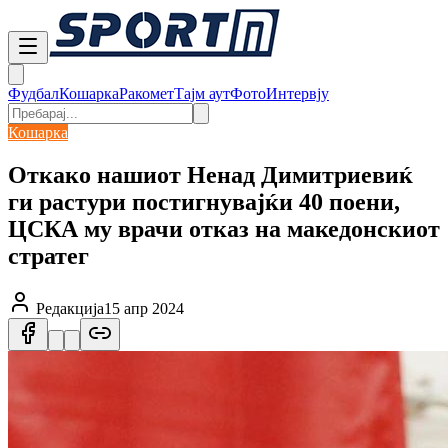
Фудбал
Кошарка
Ракомет
Тајм аут
Фото
Интервју
Кошарка
Откако нашиот Ненад Димитриевиќ
ги растури постигнувајќи 40 поени,
ЦСКА му врачи отказ на македонскиот
стратег
Редакција
15 апр 2024