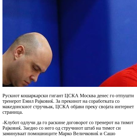
Рускиот кошаркарски гигант ЦСКА Москва денес го отпушти
тренерот Емил Рајковиќ. За прекинот на соработката со
македонскиот стручњак, ЦСКА објави преку својата интернет
страница.
-Клубот одлучи да го раскине договорот со тренерот на тимот
Рајковиќ. Заедно со него од стручниот штаб на тимот си
заминуваат помошниците Марко Величковиќ и Сашо