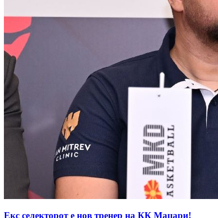
Екс селекторот е нов тренер на КК Маџари!