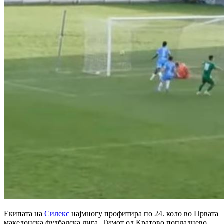
Екипата на
Силекс
најмногу профитира по 24. коло во Првата
македонска фудбалска лига. Тимот од Кратово попладнево