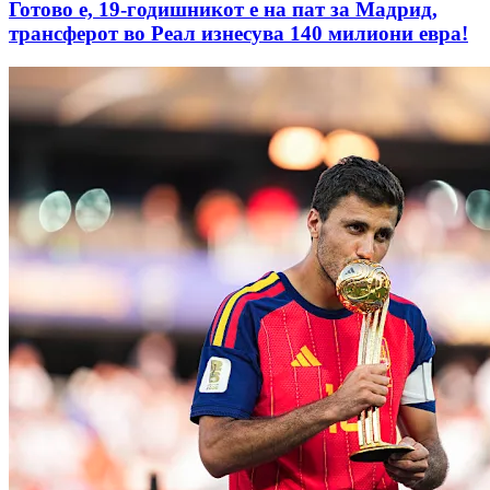
Готово е, 19-годишникот е на пат за Мадрид,
трансферот во Реал изнесува 140 милиони евра!