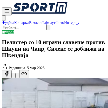
Фудбал
Кошарка
Ракомет
Тајм аут
Фото
Интервју
Фудбал
Пелистер со 10 играчи славеше против
Шкупи на Чаир, Силекс се доближи на
Шкендија
Редакција
15 мар 2025