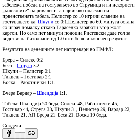
забележа победа на гостувањето во Струмица и ги искористи
„киксовите“ на ривалите за највисоко пласман на
првенствената табела. Пелистер со 10 играчи славеше на
гостувањето кај
Шкупи
со 0:1.Пелистер во 69. минута остана
со играч помалку откако Тарасенко заработи втор жолт
картон. Но само пет минути подоцна Ристевски даде гол за
водство на битолчани од 1-0 што беше и конечен резултат.
Резултати на денешните пет натпревари во ПМФЛ:
Брера – Силекс 0:2
Беса –
Струга
3:2
Шкупи – Пелистер 0:1
Тиквеш – Гостивар 2:1
Воска – Работнички 1:1.
Вчера Вардар –
Шкендија
1:1.
Табела: Шкендија 50 бода, Силекс 48, Работнички 45,
Гостивар 44, Струга 38, Шкупи 31, Пелистер 29, Вардар 22,
Тиквеш 21, АП Брера 21, Беса 21, Воска 19 бода.
Сподели