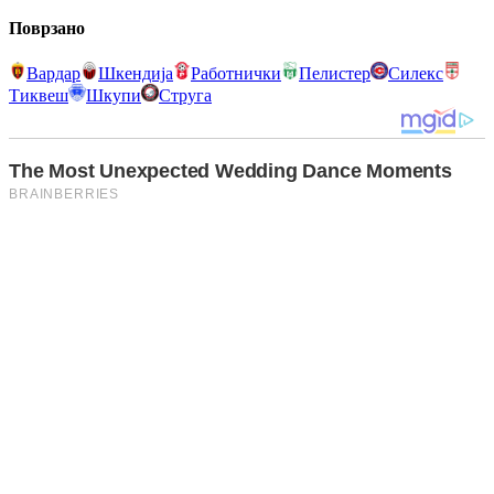
Поврзано
Вардар
Шкендија
Работнички
Пелистер
Силекс
Тиквеш
Шкупи
Струга