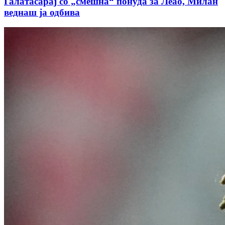
Галатасарај со „смешна“ понуда за Леао, Милан
веднаш ја одбива