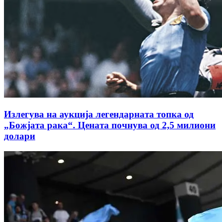
Излегува на аукција легендарната топка од
„Божјата рака“. Цената почнува од 2,5 милиони
долари