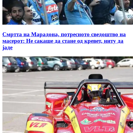
Смртта на Марадона, потресното сведоштво на
масерот: Не сакаше да стане од кревет, ниту да
јаде