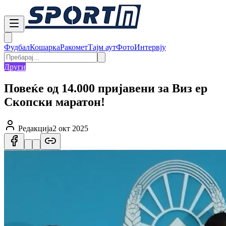
Фудбал
Кошарка
Ракомет
Тајм аут
Фото
Интервју
Други
Повеќе од 14.000 пријавени за Виз ер
Скопски маратон!
Редакција
2 окт 2025