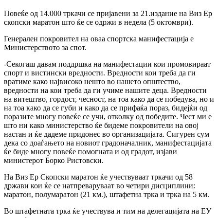
Повеќе од 14.000 тркачи се пријавени за 21.издание на Виз Ер
скопски маратон што ќе се одржи в недела (5 октомври).
Генерален покровител на оваа спортска манифестација е
Министерството за спот.
-Секогаш давам поддршка на манифестации кои промовираат
спорт и вистински вредности. Вредности кои треба да ги
вратиме како највисоко нешто во нашето општество,
вредности на кои треба да ги учиме нашите деца. Вредности
на витештво, гордост, чесност, на тоа како да се победува, но и
на тоа како да се губи и како да се прифаќа пораз, бидејќи од
поразите многу повеќе се учи, отколку од победите. Чест ми е
што ни како министерство ќе бидеме покровители на овој
настан и ќе дадеме придонес во организацијата. Сигурен сум
дека со доаѓањето на новиот градоначалник, манифестацијата
ќе биде многу повеќе помогната и од градот, изјави
министерот Борко Ристовски.
На Виз Ер Скопски маратон ќе учествуваат тркачи од 58
држави кои ќе се натпреваруваат во четири дисциплини:
маратон, полумаратон (21 км.), штафетна трка и трка на 5 км.
Во штафетната трка ќе учествува и тим на делегацијата на ЕУ