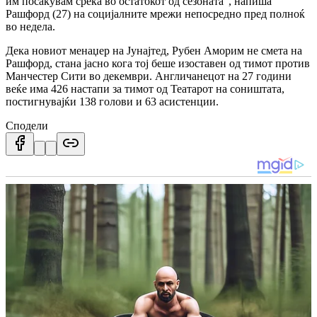
им посакувам среќа во остатокот од сезоната“, напиша
Рашфорд (27) на социјалните мрежи непосредно пред полноќ
во недела.
Дека новиот менаџер на Јунајтед, Рубен Аморим не смета на
Рашфорд, стана јасно кога тој беше изоставен од тимот против
Манчестер Сити во декември.
Англичанецот на 27 години
веќе има 426 настапи за тимот од Театарот на соништата,
постигнувајќи 138 голови и 63 асистенции.
Сподели