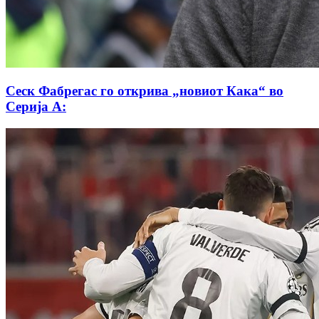
Сеск Фабрегас го открива „новиот Кака“ во
Серија А: