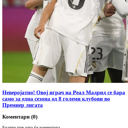
Неверојатно! Овој играч на Реал Мадрид се бара
само за една сезона од 8 големи клубови во
Премиер лигата
Коментари (0)
Бидете прв што ќе коментира.