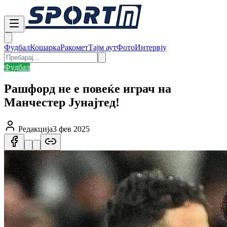
Фудбал
Кошарка
Ракомет
Тајм аут
Фото
Интервју
Фудбал
Рашфорд не е повеќе играч на
Манчестер Јунајтед!
Редакција
3 фев 2025