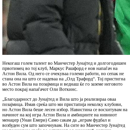
Некогаш голем талент во Манчестер Јунајтед и долгогодишен
првотимец во тој клуб, Маркус Рашфорд е нов напаѓач на
Астон Вила.
О
д него се очекуваа големи работи, но сепак не
стана она на што се надеваа на „Олд Трафорд“.
Тој пристигна
во Астон Вила на позајмица и веднаш ќе го заземе неговото
место покрај напаѓачот Оли Воткинс.
„Благодарност до Јунајтед и Вила што ја реализираа оваа
позајмица. Имав среќа што ми пристапија неколку клубови,
но Астон Вила беше лесен избор. Навистина се восхитувам на
начинот на кој игра Астон Вила и амбициите на нивниот
менаџер (Унаи Емери) Само сакам да „играм фудбал и
возбуден сум што започнувам. На сите во Манчестер Јунајтед