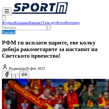
Фудбал
Кошарка
Ракомет
Тајм аут
Фото
Интервју
Ракомет
РФМ ги исплати парите, еве колку
добија ракометарите за настапот на
Светското првенство!
Редакција
26 фев 2025