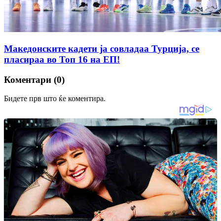
Македонските кадети ја совладаа Турција, се
пласираа во Топ 16 на ЕП!
Коментари (0)
Бидете прв што ќе коментира.