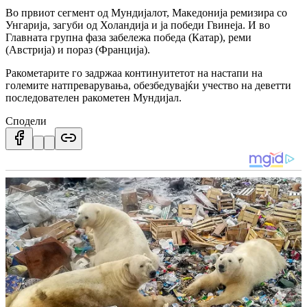
Во првиот сегмент од Мундијалот, Македонија ремизира со
Унгарија, загуби од Холандија и ја победи Гвинеја. И во
Главната групна фаза забележа победа (Катар), реми
(Австрија) и пораз (Франција).
Ракометарите го задржаа континуитетот на настапи на
големите натпреварувања, обезбедувајќи учество на деветти
последователен ракометен Мундијал.
Сподели