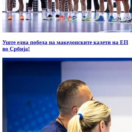
Уште една победа на македонските кадети на ЕП
во Србија!