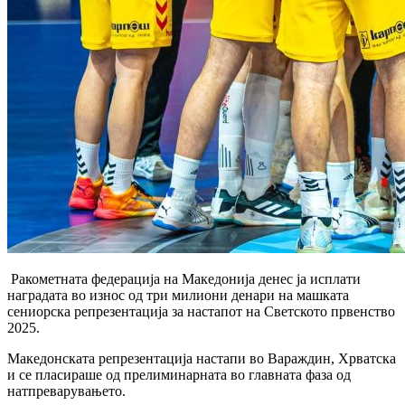
Ракометната федерација на Македонија денес ја исплати
наградата во износ од три милиони денари на машката
сениорска репрезентација за настапот на Светското првенство
2025.
Македонската репрезентација настапи во Вараждин, Хрватска
и се пласираше од прелиминарната во главната фаза од
натпреварувањето.