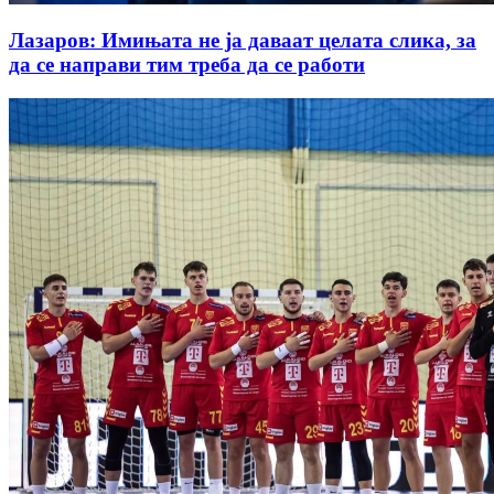
Лазаров: Имињата не ја даваат целата слика, за
да се направи тим треба да се работи