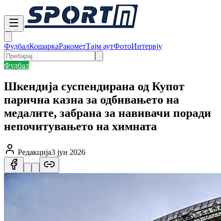
Фудбал
Кошарка
Ракомет
Тајм аут
Фото
Интервју
Фудбал
Шкендија суспендирана од Купот
парична казна за одбивањето на
медалите, забрана за навивачи поради
непочитувањето на химната
Редакција
3 јун 2026