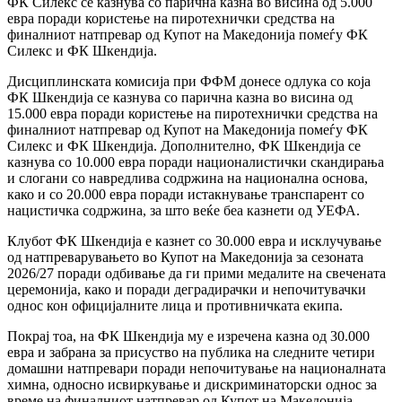
ФК Силекс се казнува со парична казна во висина од 5.000
евра поради користење на пиротехнички средства на
финалниот натпревар од Купот на Македонија помеѓу ФК
Силекс и ФК Шкендија.
Дисциплинската комисија при ФФМ донесе одлука со која
ФК Шкендија се казнува со парична казна во висина од
15.000 евра поради користење на пиротехнички средства на
финалниот натпревар од Купот на Македонија помеѓу ФК
Силекс и ФК Шкендија. Дополнително, ФК Шкендија се
казнува со 10.000 евра поради националистички скандирања
и слогани со навредлива содржина на национална основа,
како и со 20.000 евра поради истакнување транспарент со
нацистичка содржина, за што веќе беа казнети од УЕФА.
Клубот ФК Шкендија е казнет со 30.000 евра и исклучување
од натпреварувањето во Купот на Македонија за сезоната
2026/27 поради одбивање да ги прими медалите на свечената
церемонија, како и поради деградирачки и непочитувачки
однос кон официјалните лица и противничката екипа.
Покрај тоа, на ФК Шкендија му е изречена казна од 30.000
евра и забрана за присуство на публика на следните четири
домашни натпревари поради непочитување на националната
химна, односно исвиркување и дискриминаторски однос за
време на финалниот натпревар од Купот на Македонија.