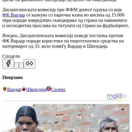
Дисциплинската комисија при ФФМ донесе одлука со која
ФК Вардар
се казнува со парична казна во висина од 15.000
евра поради навредливо скандирање од страна на навивачите
и несоодветна прослава на титулата од страна на фудбалерите.
Воедно, Дисциплинската комисија поведе постапка против
ФК Вардар поради користење на пиротехнички средства на
натпреварот од 33. коло помеѓу Вардар и Шкендија.
Сподели
Поврзано
Вардар
Шкендија
Силекс