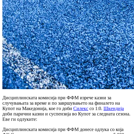
Дисциплинската комисија при ФФМ изрече казни за
случувањата за време и по завршувањето на финалето на
Купот на Македонија, кое го доби
Силекс
со 1:0.
Шкендија
доби парични казни и суспензија во Купот за следната сезона.
Еве ги одлуките:
Дисциплинската комисија при ФФМ донесе одлука со која