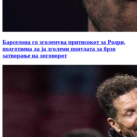
Барселона го зголемува притисокот за Родри,
подготвена да ја зголеми понудата за брзо
затворање на договорот