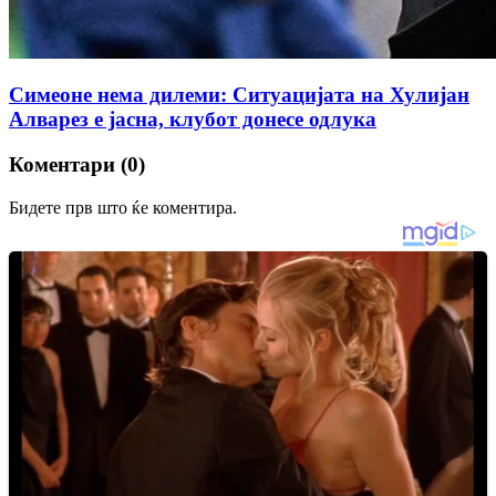
Симеоне нема дилеми: Ситуацијата на Хулијан
Алварез е јасна, клубот донесе одлука
Коментари (0)
Бидете прв што ќе коментира.