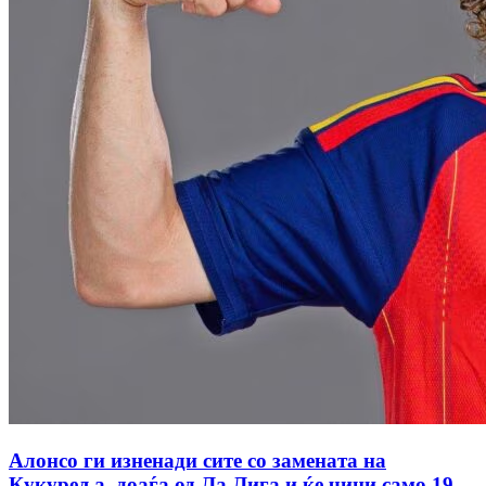
Алонсо ги изненади сите со замената на
Кукуреља, доаѓа од Ла Лига и ќе чини само 19