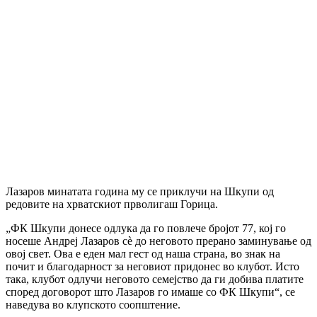
Лазаров минатата година му се приклучи на Шкупи од
редовите на хрватскиот прволигаш Горица.
„ФК Шкупи донесе одлука да го повлече бројот 77, кој го
носеше Андреј Лазаров сè до неговото прерано заминување од
овој свет. Ова е еден мал гест од наша страна, во знак на
почит и благодарност за неговиот придонес во клубот. Исто
така, клубот одлучи неговото семејство да ги добива платите
според договорот што Лазаров го имаше со ФК Шкупи“, се
наведува во клупското соопштение.