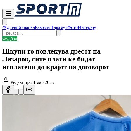
Фудбал
Кошарка
Ракомет
Тајм аут
Фото
Интервју
Фудбал
Шкупи го повлекува дресот на
Лазаров, сите плати ќе бидат
исплатени до крајот на договорот
Редакција
24 мар 2025