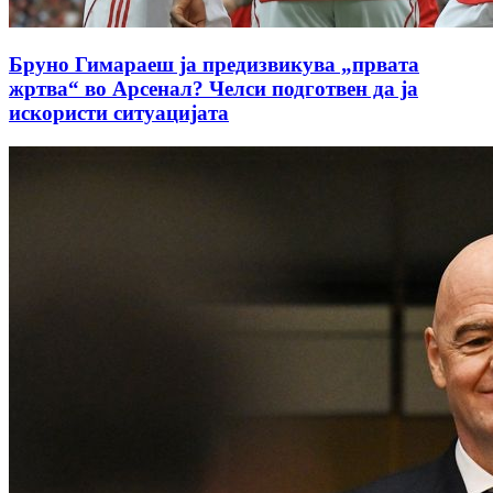
Бруно Гимараеш ја предизвикува „првата
жртва“ во Арсенал? Челси подготвен да ја
искористи ситуацијата