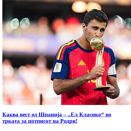
Каква вест од Шпанија – „Ел Класико“ во
трката за потписот на Родри!