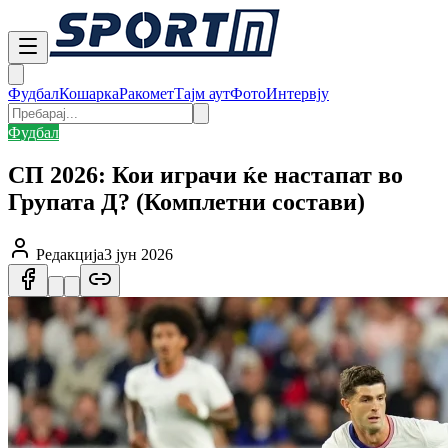
Фудбал
Кошарка
Ракомет
Тајм аут
Фото
Интервју
Фудбал
СП 2026: Кои играчи ќе настапат во
Групата Д? (Комплетни состави)
Редакција
3 јун 2026