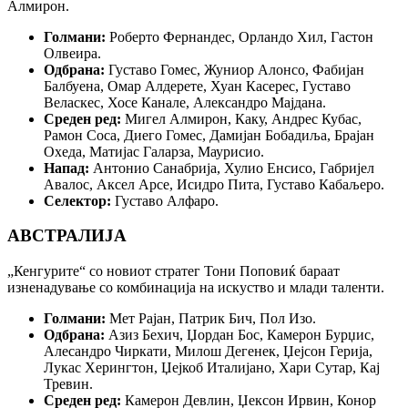
Алмирон.
Голмани:
Роберто Фернандес, Орландо Хил, Гастон
Олвеира.
Одбрана:
Густаво Гомес, Жуниор Алонсо, Фабијан
Балбуена, Омар Алдерете, Хуан Касерес, Густаво
Веласкес, Хосе Канале, Александро Мајдана.
Среден ред:
Мигел Алмирон, Каку, Андрес Кубас,
Рамон Соса, Диего Гомес, Дамијан Бобадиља, Брајан
Охеда, Матијас Галарза, Маурисио.
Напад:
Антонио Санабрија, Хулио Енсисо, Габријел
Авалос, Аксел Арсе, Исидро Пита, Густаво Кабаљеро.
Селектор:
Густаво Алфаро.
АВСТРАЛИЈА
„Кенгурите“ со новиот стратег Тони Поповиќ бараат
изненадување со комбинација на искуство и млади таленти.
Голмани:
Мет Рајан, Патрик Бич, Пол Изо.
Одбрана:
Азиз Бехич, Џордан Бос, Камерон Бурџис,
Алесандро Чиркати, Милош Дегенек, Џејсон Герија,
Лукас Херингтон, Џејкоб Италијано, Хари Сутар, Кај
Тревин.
Среден ред:
Камерон Девлин, Џексон Ирвин, Конор