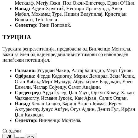
Меткалф, Метју Леки, Пол Окон-Енгстлер, Ејден О’Нил.
Напад:
Ајдин Хрустиќ, Нестори Иранкунда, Авер
Мабил, Мохамед Туре, Нишан Велупилај, Кристијан
Волпато, Тете Јенги.
Селектор:
Тони Поповиќ.
ТУРЦИЈА
Турската репрезентација, предводена од Винченцо Монтела,
важи за еден од најнепредвидливите тимови со извонреден
напаѓачки потенцијал.
Голмани:
Угурџан Чакир, Алтај Бајиндир, Мерт Ѓунок.
Одбрана:
Ферди Кадиоглу, Мерих Демирал, Зеки Челик,
Озан Кабак, Мерт Мулдур, Абдулкерим Бардакџи, Ерен
Елмали, Чаглар Сојунџу, Самет Акајдин.
Среден ред:
Арда Ѓулер, Џан Узун, Оркун Кокчу, Хакан
Чалханоглу, Исмаил Јуксек, Кан Ајхан, Салих Озџан.
Напад:
Кенан Јилдиз, Бариш Алпер Јилмаз, Керем
Актуркоглу, Јунус Акѓун, Огуз Ајдин, Дениз Ѓул, Ирфан
Џан Кахвеџи.
Селектор:
Винченцо Монтела.
Сподели