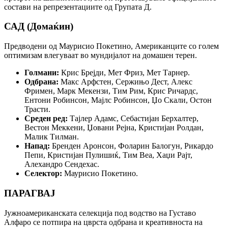
состави на репрезентациите од Групата Д.
САД (Домаќин)
Предводени од Маурисио Покетино, Американците со голем
оптимизам влегуваат во мундијалот на домашен терен.
Голмани:
Крис Брејди, Мет Фриз, Мет Тарнер.
Одбрана:
Макс Арфстен, Сержињо Дест, Алекс
Фримен, Марк Мекензи, Тим Рим, Крис Ричардс,
Ентони Робинсон, Мајлс Робинсон, Џо Скали, Остон
Трасти.
Среден ред:
Тајлер Адамс, Себастијан Берхалтер,
Вестон Меккени, Џовани Рејна, Кристијан Ролдан,
Малик Тилман.
Напад:
Бренден Аронсон, Фоларин Балогун, Рикардо
Пепи, Кристијан Пулишиќ, Тим Веа, Хаџи Рајт,
Алехандро Сендехас.
Селектор:
Маурисио Покетино.
ПАРАГВАЈ
Јужноамериканската селекција под водство на Густаво
Алфаро се потпира на цврста одбрана и креативноста на