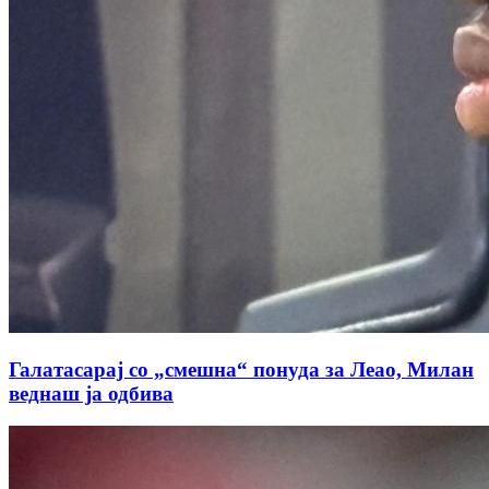
Галатасарај со „смешна“ понуда за Леао, Милан
веднаш ја одбива