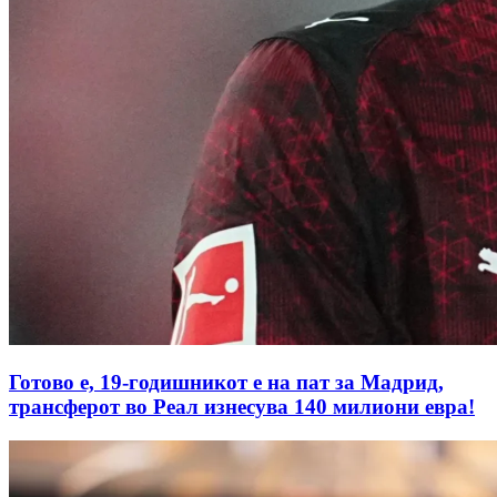
Готово е, 19-годишникот е на пат за Мадрид,
трансферот во Реал изнесува 140 милиони евра!