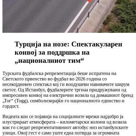
Турција на нозе: Спектакуларен
конвој за поддршка на
„националниот тим“
Турската фудбалска репрезентација беше испратена на
Светското првенство во фудбал во 2026 година со
несекојдневен спектакл кој ги воодушеви навивачите ширум
светот. Од Истанбул, фудбалерите тргнаа придружувани од
импресивен конвој на електрични возила од домашниот бренд
„Тог“ (Togg), симболизирајќи го националното единство и
гордост.
Видеата кои се појавија на социјалните мрежи најдобро ја
илустрираат атмосферата – километарски колони од возила
кои го следат репрезентативниот автобус низ истанбулските
улици. Овој гест е само уште една потврда за огромната