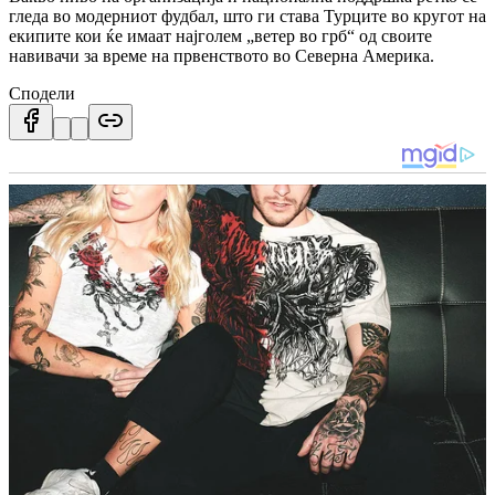
гледа во модерниот фудбал, што ги става Турците во кругот на
екипите кои ќе имаат најголем „ветер во грб“ од своите
навивачи за време на првенството во Северна Америка.
Сподели