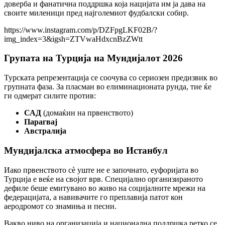
доверба и фанатична поддршка која нацијата им ја дава на
своите миленици пред најголемиот фудбалски собир.
https://www.instagram.com/p/DZFpgLKF02B/?
img_index=3&igsh=ZTVwaHdxcnBzZWtt
Групата на Турција на Мундијалот 2026
Турската репрезентација се соочува со сериозен предизвик во
групната фаза. За пласман во елиминационата рунда, тие ќе
ги одмерат силите против:
САД
(домаќин на првенството)
Парагвај
Австралија
Мундијалска атмосфера во Истанбул
Иако првенството сè уште не е започнато, еуфоријата во
Турција е веќе на својот врв. Специјално организираното
дефиле беше емитувано во живо на социјалните мрежи на
федерацијата, а навивачите го преплавија патот кон
аеродромот со знамиња и песни.
Вакво ниво на организација и национална поддршка ретко се