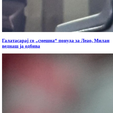
Галатасарај со „смешна“ понуда за Леао, Милан
веднаш ја одбива