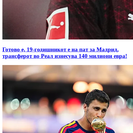
Готово е, 19-годишникот е на пат за Мадрид,
трансферот во Реал изнесува 140 милиони евра!