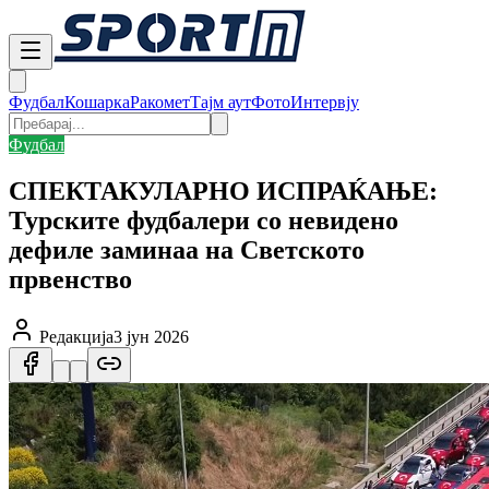
Фудбал
Кошарка
Ракомет
Тајм аут
Фото
Интервју
Фудбал
СПЕКТАКУЛАРНО ИСПРАЌАЊЕ:
Турските фудбалери со невидено
дефиле заминаа на Светското
првенство
Редакција
3 јун 2026