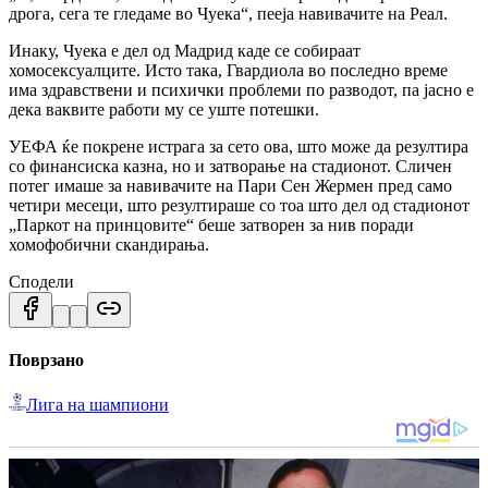
дрога, сега те гледаме во Чуека“, пееја навивачите на Реал.
Инаку, Чуека е дел од Мадрид каде се собираат
хомосексуалците.
Исто така, Гвардиола во последно време
има здравствени и психички проблеми по разводот, па јасно е
дека ваквите работи му се уште потешки.
УЕФА ќе покрене истрага за сето ова, што може да резултира
со финансиска казна, но и затворање на стадионот.
Сличен
потег имаше за навивачите на Пари Сен Жермен пред само
четири месеци, што резултираше со тоа што дел од стадионот
„Паркот на принцовите“ беше затворен за нив поради
хомофобични скандирања.
Сподели
Поврзано
Лига на шампиони