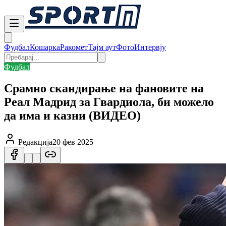
Фудбал
Кошарка
Ракомет
Тајм аут
Фото
Интервју
Фудбал
Срамно скандирање на фановите на
Реал Мадрид за Гвардиола, би можело
да има и казни (ВИДЕО)
Редакција
20 фев 2025