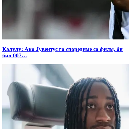
Калулу: Ако Јувентус го споредиме со филм, би
бил 007…