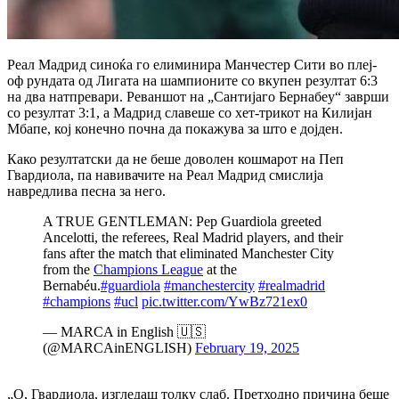
Реал Мадрид синоќа го елиминира Манчестер Сити во плеј-
оф рундата од Лигата на шампионите со вкупен резултат 6:3
на два натпревари.
Реваншот на „Сантијаго Бернабеу“ заврши
со резултат 3:1, а Мадрид славеше со хет-трикот на Килијан
Мбапе, кој конечно почна да покажува за што е дојден.
Како резултатски да не беше доволен кошмарот на Пеп
Гвардиола, па навивачите на Реал Мадрид смислија
навредлива песна за него.
A TRUE GENTLEMAN: Pep Guardiola greeted
Ancelotti, the referees, Real Madrid players, and their
fans after the match that eliminated Manchester City
from the
Champions League
at the
Bernabéu.
#guardiola
#manchestercity
#realmadrid
#champions
#ucl
pic.twitter.com/YwBz721ex0
— MARCA in English 🇺🇸
(@MARCAinENGLISH)
February 19, 2025
„О, Гвардиола, изгледаш толку слаб. Претходно причина беше