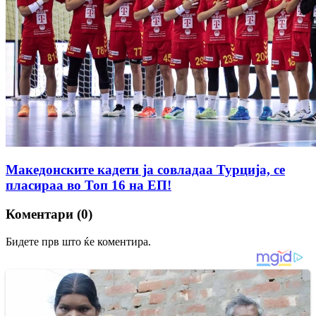
Македонските кадети ја совладаа Турција, се
пласираа во Топ 16 на ЕП!
Коментари (0)
Бидете прв што ќе коментира.