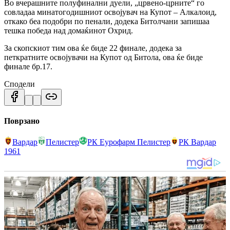
Во вчерашните полуфинални дуели, „црвено-црните“ го
совладаа минатогодишниот освојувач на Купот – Алкалоид,
откако беа подобри по пенали, додека Битолчани запишаа
тешка победа над домаќинот Охрид.
За скопскиот тим ова ќе биде 22 финале, додека за
петкратните освојувачи на Купот од Битола, ова ќе биде
финале бр.17.
Сподели
Поврзано
Вардар
Пелистер
РК Еурофарм Пелистер
РК Вардар
1961