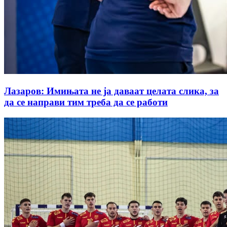
Лазаров: Имињата не ја даваат целата слика, за
да се направи тим треба да се работи