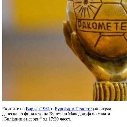
Екипите на
Вардар 1961
и
Еурофарм Пелистер
ќе играат
денеска во финалето на Купот на Македонија во салата
„Билјанини извори“ од 17:30 часот.