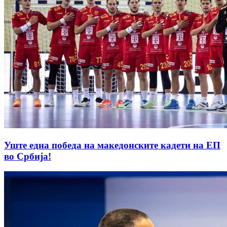
Уште една победа на македонските кадети на ЕП
во Србија!