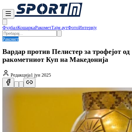
Фудбал
Кошарка
Ракомет
Тајм аут
Фото
Интервју
Ракомет
Вардар против Пелистер за трофејот од
ракометниот Куп на Македонија
Редакција
1 јун 2025