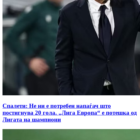
Спалети: Не ни е потребен напаѓач што
постигнува 20 гола. „Лига Европа“ е потешка од
Лигата на шампиони