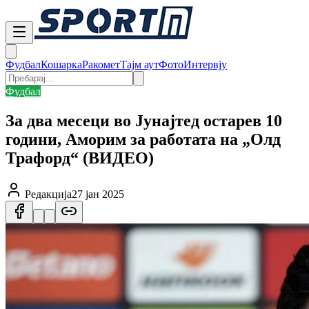
Фудбал
Кошарка
Ракомет
Тајм аут
Фото
Интервју
Фудбал
За два месеци во Јунајтед остарев 10
години, Аморим за работата на „Олд
Трафорд“ (ВИДЕО)
Редакција
27 јан 2025