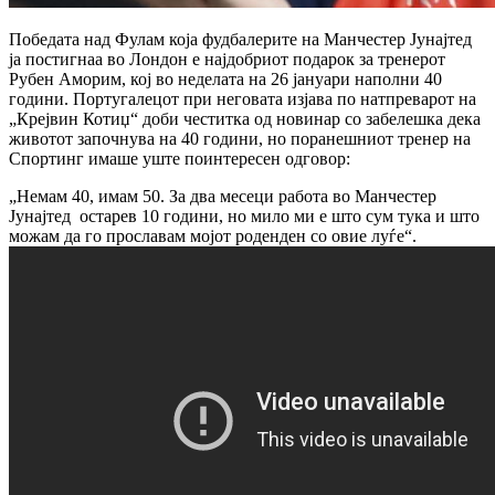
Победата над Фулам која фудбалерите на Манчестер Јунајтед
ја постигнаа во Лондон е најдобриот подарок за тренерот
Рубен Аморим, кој во неделата на 26 јануари наполни 40
години.
Португалецот при неговата изјава по натпреварот на
„Крејвин Котиџ“ доби честитка од новинар со забелешка дека
животот започнува на 40 години, но поранешниот тренер на
Спортинг имаше уште поинтересен одговор:
„Немам 40, имам 50. За два месеци работа во Манчестер
Јунајтед остарев 10 години, но мило ми е што сум тука и што
можам да го прославам мојот роденден со овие луѓе“.