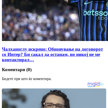
Чалханоглу искрено: Обновување на договорот
со Интер? Би сакал да останам, но никој не ме
контактирал…
Коментари (0)
Бидете прв што ќе коментира.