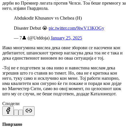
дерби во Премиер лигата против Челси. Тоа беше премногу за
него, изјави Гвардиола.
Abdukodir Khusanov vs Chelsea (H)
Disaster Debut 😭
pic.twitter.com/9iwV13KOGy
— 7👤 (@Utddoja)
January 25, 2025
Иако многумина мислеа дека овие зборови се насочени кон
дебитантот, шпанскиот тренер нагласува дека тоа не е така и
дека единствениот виновен во оваа ситуација е тој.
-Тој не е подготвен за ова ниво и навистина мислам дека
згрешив што го ставив во тимот. Но, ова не е критика кон
него, туку само и исклучиво кон мене. Тој работи напорно,
има квалитети кои сигурно ќе ги покаже и поради кои дојде
во Манчестер Сити, само во овој момент, по целосниот шок
што му се случи, не беше подготвен, додаде Каталонецот.
Сподели
Поврзано