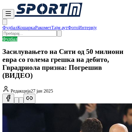
Фудбал
Кошарка
Ракомет
Тајм аут
Фото
Интервју
Фудбал
Засилувањето на Сити од 50 милиони
евра со голема грешка на дебито,
Гврадриола призна: Погрешив
(ВИДЕО)
Редакција
27 јан 2025