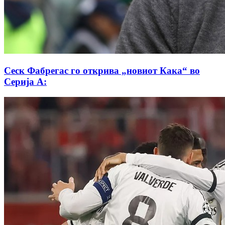
Сеск Фабрегас го открива „новиот Кака“ во
Серија А: