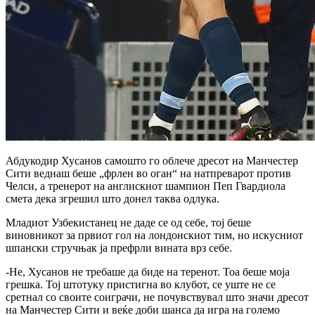
Абдукодир Хусанов самошто го облече дресот на Манчестер
Сити веднаш беше „фрлен во оган“ на натпреварот против
Челси, а тренерот на англискиот шампион Пеп Гвардиола
смета дека згрешил што донел таква одлука.
Младиот Узбекистанец не даде се од себе, тој беше
виновникот за првиот гол на лондонскиот тим, но искусниот
шпански стручњак ја префрли вината врз себе.
-Не, Хусанов не требаше да биде на теренот. Тоа беше моја
грешка. Тој штотуку пристигна во клубот, се уште не се
сретнал со своите соиграчи, не почувствувал што значи дресот
на Манчестер Сити и веќе доби шанса да игра на големо