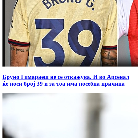
Бруно Гимараеш не се откажува. И во Арсенал
ќе носи број 39 и за тоа има посебна причина