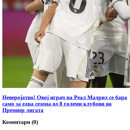
Неверојатно! Овој играч на Реал Мадрид се бара
само за една сезона од 8 големи клубови во
Премиер лигата
Коментари (0)