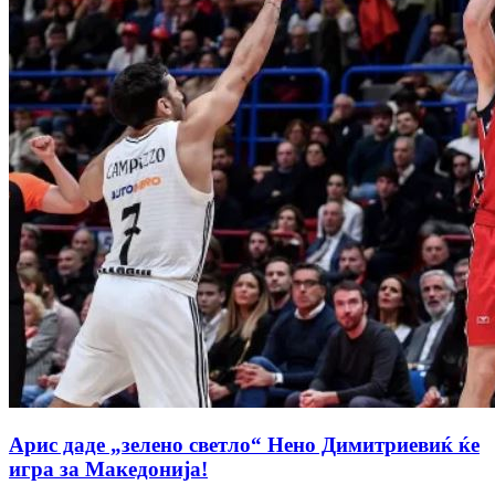
Арис даде „зелено светло“ Нено Димитриевиќ ќе
игра за Македонија!