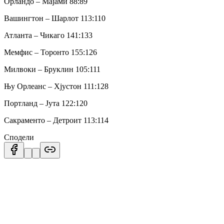
Орландо – Мајами 88:89
Вашингтон – Шарлот 113:110
Атланта – Чикаго 141:133
Мемфис – Торонто 155:126
Милвоки – Бруклин 105:111
Њу Орлеанс – Хјустон 111:128
Портланд – Јута 122:120
Сакраменто – Детроит 113:114
Сподели