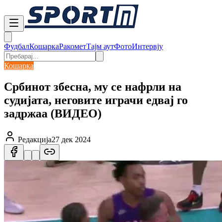
Фудбал
Кошарка
Ракомет
Тајм аут
Фото
Интервју
Кошарка
Србинот збесна, му се нафрли на
судијата, неговите играчи едвај го
задржаа (ВИДЕО)
Редакција
27 дек 2024