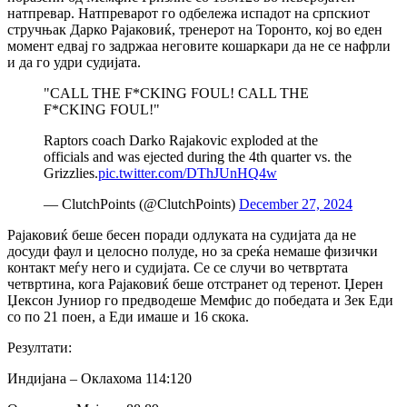
натпревар.
Натпреварот го одбележа испадот на српскиот
стручњак Дарко Рајаковиќ, тренерот на Торонто, кој во еден
момент едвај го задржаа неговите кошаркари да не се нафрли
и да го удри судијата.
"CALL THE F*CKING FOUL! CALL THE
F*CKING FOUL!"
Raptors coach Darko Rajakovic exploded at the
officials and was ejected during the 4th quarter vs. the
Grizzlies.
pic.twitter.com/DThJUnHQ4w
— ClutchPoints (@ClutchPoints)
December 27, 2024
Рајаковиќ беше бесен поради одлуката на судијата да не
досуди фаул и целосно полуде, но за среќа немаше физички
контакт меѓу него и судијата.
Се се случи во четвртата
четвртина, кога Рајаковиќ беше отстранет од теренот.
Џерен
Џексон Јуниор го предводеше Мемфис до победата
и Зек Еди
со по 21 поен, а Еди имаше и 16 скока.
Резултати:
Индијана – Оклахома 114:120