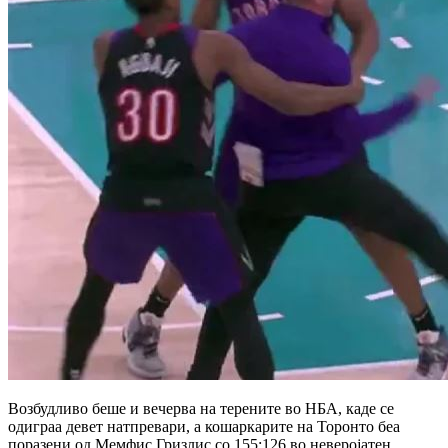
Возбудливо беше и вечерва на терените во НБА, каде се
одиграа девет натпревари, а кошаркарите на Торонто беа
поразени од Мемфис Гризлис со 155:126 во неверојатен